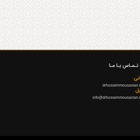
تـمـاس بـا مـا
نی
drhosseinmousavian
یل
info@drhosseinmousavian