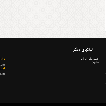
لینکهای دیگر
نشا
جبهه ملی ایران
ملیون
.com
۱۳ ده
ایم
.com