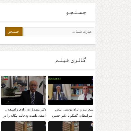
جسـتـجـو
2023-02-14
گـالـری فـیـلـم
شجاعت و ایران‌دوستی عباس
دکتر مصدق به آزادی و استقلال
امیرانتظام؛ گفتگو با دکتر حسین
اعتقاد داشت ودخالت بیگانه را در
موسویان
امور داخلی بر نمی تابید.