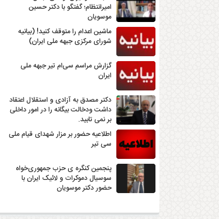
امیرانتظام؛ گفتگو با دکتر حسین
2024-01-26
موسویان
ماشین اعدام را متوقف کنید! (بیانیه
شورای مرکزی جبهه ملی ایران)
گزارش مراسم سی‌ام تیر جبهه ملی
ایران
دکتر مصدق به آزادی و استقلال اعتقاد
داشت ودخالت بیگانه را در امور داخلی
2023-10-10
بر نمی تابید.
اطلاعیه حضور بر مزار شهدای قیام ملی
سی تیر
پنجمین کنگره ی حزب جمهوری‌خواه
سوسیال دموکرات و لائیک ایران با
حضور دکتر موسویان
2023-06-09