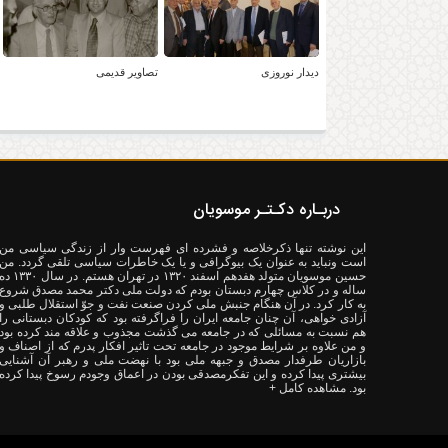
دیدار نوروزی
تصاویر قدیمی
دربـاره دکـتـر موسویان
این نوشته تنها ذکرخلاصه و فشرده ای فهرست وار از زندگی سیاسی من
است ونباید به عنوان یک بیوگرافی و یا یک خاطرات سیاسی تلقی گردد. من
حسین موسویان متولد هفدهم اسفند ۱۳۲۰ در تهران هستم. در سال ۳۰
ساله و در کلاس چهارم دبستان بودم که دولت ملی دکتر محمد مصدق شروع
به کار کرد. در آن هنگام جنبش ملی کردن صنعت نفت و جوّ استقلال طلبی و
آزادی خواهی، آن چنان جامعه ایران را فراگرفته بود که کودکان دبستانی را
هم نسبت به مسائلی که در جامعه می گذشت مجذوب و علاقه مند کرده بود
و من علاوه بر شرایط موجود در جامعه تحت تاثیر افکار پدرم که از اصناف و
بازاریان طرفدار مصدق و جبهه ملی بود با نهضت ملی و رهبر آن آشنایی
بیشتری پیدا کرده و این تفکرمصدقی بودن در اعماق وجودم رسوخ پیدا کرده
بود.
مشاهده کامل +