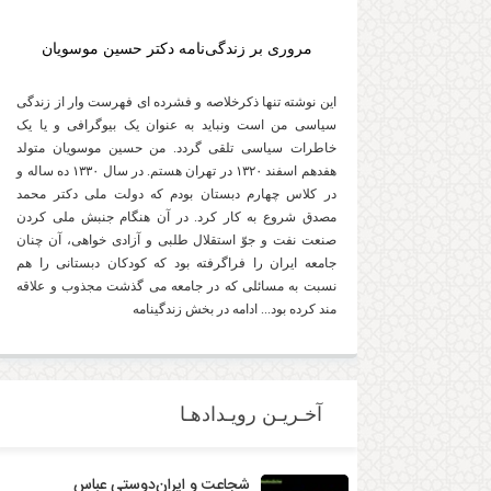
مروری بر زندگی‌نامه دکتر حسین موسویان
2025-05-13
این نوشته تنها ذکرخلاصه و فشرده ای فهرست وار از زندگی
سیاسی من است ونباید به عنوان یک بیوگرافی و یا یک
خاطرات سیاسی تلقی گردد. من حسین موسویان متولد
هفدهم اسفند ۱۳۲۰ در تهران هستم. در سال ۱۳۳۰ ده ساله و
در کلاس چهارم دبستان بودم که دولت ملی دکتر محمد
مصدق شروع به کار کرد. در آن هنگام جنبش ملی کردن
صنعت نفت و جوّ استقلال طلبی و آزادی خواهی، آن چنان
جامعه ایران را فراگرفته بود که کودکان دبستانی را هم
نسبت به مسائلی که در جامعه می گذشت مجذوب و علاقه
2024-06-01
مند کرده بود... ادامه در بخش زندگینامه
آخـریـن رویـدادهـا
شجاعت و ایران‌دوستی عباس