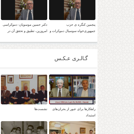
پنجمین کنگره ی حزب
دکتر حسین موسویان: دموکراسی
جمهوری‌خواه سوسیال دموکرات و
امروزین، تطبیق و تحقق آن در
لائیک ایران با حضور دکتر موسویان
ایران، امکان پذیر است!
گـالـری عـکـس
راهکارها برای عبور از بحران‌های
نشست‌ها
استبداد