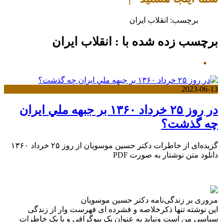
برچسب:
انقلاب ایران
برچسب زده شده با : انقلاب ایران
2023-06-13
ﺩﺭ ﺭﻭﺯ ۲۵ ﺧﺮﺩﺍﺩ ۱۳۶۰ ﺑﺮ ﺟﺒﻬﻪ ﻣﻠﻲ ﺍﻳﺮﺍﻥ
چه گذشت؟
گزیده‌ای از خاطرات دکتر حسین موسویان از روز ۲۵ خرداد ۱۳۶۰
دانلود متن نوشتار به صورت PDF
مروری بر زندگی‌نامه دکتر حسین موسویان
این نوشته تنها ذکرخلاصه و فشرده ای فهرست وار از زندگی
سیاسی من است ونباید به عنوان یک بیوگرافی و یا یک خاطرات