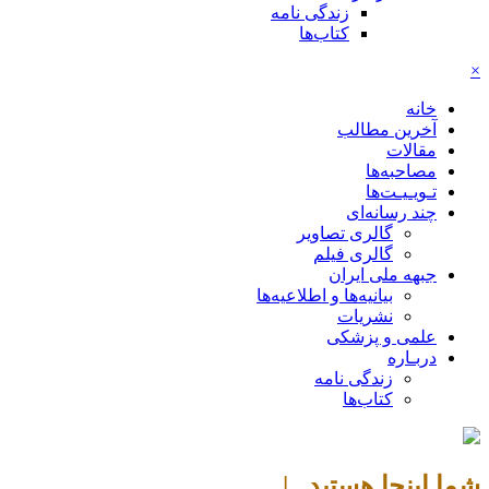
زندگی نامه
کتاب‌ها
×
خانه
آخرین مطالب
مقالات
مصاحبه‌ها
تـویـیـت‌ها
چند رسانه‌ای
گالری تصاویر
گالری فیلم
جبهه ملی ایران
بیانیه‌ها و اطلاعیه‌ها
نشریات
علمی و پزشکی
دربـاره
زندگی نامه
کتاب‌ها
شما اینجا هستید |