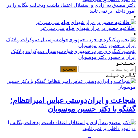
دکتر مصدق به آزادی و استقلال اعتقاد داشت ودخالت بیگانه را در
امور داخلی بر نمی تابید.
اطلاعیه حضور بر مزار شهدای قیام ملی سی تیر
پنجمین کنگره ی حزب جمهوری‌خواه سوسیال دموکرات و لائیک
ایران با حضور دکتر موسویان
جسـتـجـو
گـالـری فـیـلـم
شجاعت و ایران‌دوستی عباس امیرانتظام؛
گفتگو با دکتر حسین موسویان