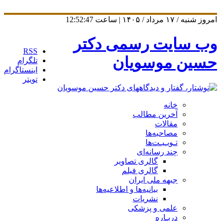
امروز شنبه / ۱۷ مرداد / ۱۴۰۵ | ساعت
12:52:48
وب سایت رسمی دکتر
RSS
حسین موسویان
تلگرام
اینستاگرام
تویتر
خانه
آخرین مطالب
مقالات
مصاحبه‌ها
تـویـیـت‌ها
چند رسانه‌ای
گالری تصاویر
گالری فیلم
جبهه ملی ایران
بیانیه‌ها و اطلاعیه‌ها
نشریات
علمی و پزشکی
دربـاره