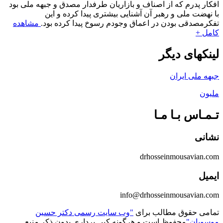
افکار پدرم که از اصناف و بازاریان طرفدار مصدق و جبهه ملی بود
با نهضت ملی و رهبر آن آشنایی بیشتری پیدا کرده و این
تفکرمصدقی بودن در اعماق وجودم رسوخ پیدا کرده بود.
مشاهده
کامل +
لینکهای دیگر
جبهه ملی ایران
ملیون
تـمـاس بـا مـا
نشانی
drhosseinmousavian.com
ایمیل
info@drhosseinmousavian.com
تمامی حقوق مطالب برای
"وب سایت رسمی دکتر حسین
موسویان"
محفوظ است و هرگونه کپی برداری بدون ذکر منبع