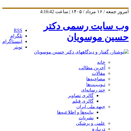
امروز جمعه / ۱۶ مرداد / ۱۴۰۵ | ساعت
4:16:42
وب سایت رسمی دکتر
RSS
حسین موسویان
تلگرام
اینستاگرام
تویتر
خانه
آخرین مطالب
مقالات
مصاحبه‌ها
تـویـیـت‌ها
چند رسانه‌ای
گالری تصاویر
گالری فیلم
جبهه ملی ایران
بیانیه‌ها و اطلاعیه‌ها
نشریات
علمی و پزشکی
دربـاره