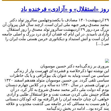
روز «استقلال» و «آزادی» فرخنده باد
۲۹ اردیبهشت۱۴۰۱ مصادف با یکصدوچهلمین سالروز تولد دکتر
محمد مصدق،رهبر جبهه ملی ایران است. ازچند سال قبل پیروان آن
بزرگ مرد،روز ۲۹ اردیبهشت سالروز تولد مصدق را روز استقلال
وآزادی نامیدند. در این ایام که فقدان آزادی درد بزرگ و اصلی جامعه
ایران است و آتش استبداد و دیکتاتوری خرمن هستی ملت ایران را
می […]
مروری بر زندگی‌نامه دکتر حسین موسویان
این نوشته تنها ذکرخلاصه و فشرده ای فهرست وار از زندگی
سیاسی من است ونباید به عنوان یک بیوگرافی و یا یک خاطرات
سیاسی تلقی گردد. من حسین موسویان متولد هفدهم اسفند ۱۳۲۰
در تهران هستم. در سال ۱۳۳۰ ده ساله و در کلاس چهارم دبستان
بودم که دولت ملی دکتر محمد مصدق شروع به کار کرد. در آن
هنگام جنبش ملی کردن صنعت نفت و جوّ استقلال طلبی و آزادی
خواهی، آن چنان جامعه ایران را فراگرفته بود که کودکان دبستانی
را هم نسبت به مسائلی که در جامعه می گذشت مجذوب و علاقه
مند کرده بود... ادامه در بخش زندگینامه