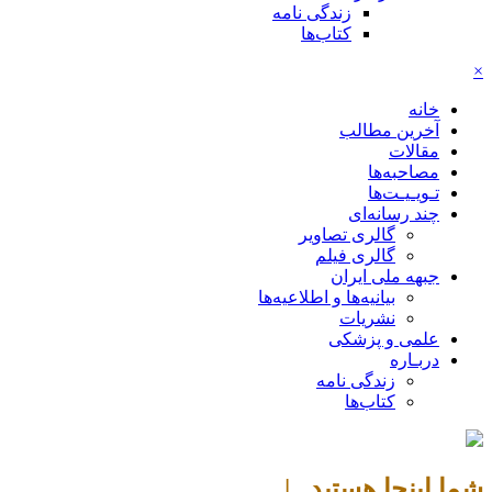
زندگی نامه
کتاب‌ها
×
خانه
آخرین مطالب
مقالات
مصاحبه‌ها
تـویـیـت‌ها
چند رسانه‌ای
گالری تصاویر
گالری فیلم
جبهه ملی ایران
بیانیه‌ها و اطلاعیه‌ها
نشریات
علمی و پزشکی
دربـاره
زندگی نامه
کتاب‌ها
شما اینجا هستید |