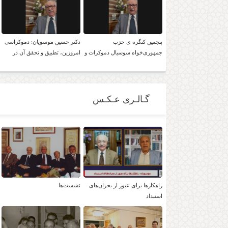
پنجمین کنگره ی حزب
دکتر حسین موسویان: دموکراسی
جمهوری‌خواه سوسیال دموکرات و
امروزین، تطبیق و تحقق آن در
لائیک ایران با حضور دکتر موسویان
ایران، امکان پذیر است!
گـالـری عـکـس
راهکارها برای عبور از بحران‌های
نشست‌ها
استبداد