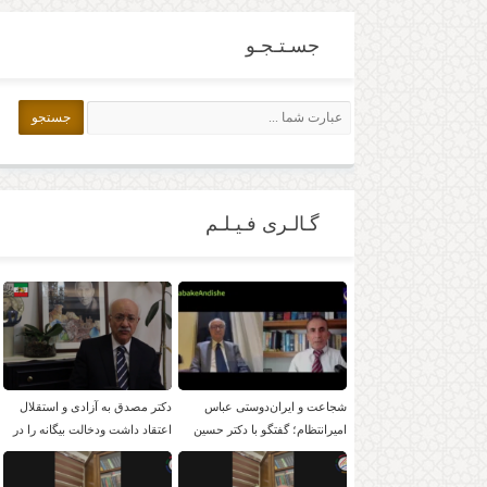
جسـتـجـو
گـالـری فـیـلـم
شجاعت و ایران‌دوستی عباس
دکتر مصدق به آزادی و استقلال
امیرانتظام؛ گفتگو با دکتر حسین
اعتقاد داشت ودخالت بیگانه را در
موسویان
امور داخلی بر نمی تابید.