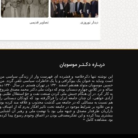
دیدار نوروزی
تصاویر قدیمی
دربـاره دکـتـر موسویان
این نوشته تنها ذکرخلاصه و فشرده ای فهرست وار از زندگی سیاسی من
است ونباید به عنوان یک بیوگرافی و یا یک خاطرات سیاسی تلقی گردد. من
حسین موسویان متولد هفدهم اسفند ۱۳۲۰ در تهران هستم. در سال ۳۰
ساله و در کلاس چهارم دبستان بودم که دولت ملی دکتر محمد مصدق شروع
به کار کرد. در آن هنگام جنبش ملی کردن صنعت نفت و جوّ استقلال طلبی و
آزادی خواهی، آن چنان جامعه ایران را فراگرفته بود که کودکان دبستانی را
هم نسبت به مسائلی که در جامعه می گذشت مجذوب و علاقه مند کرده بود
و من علاوه بر شرایط موجود در جامعه تحت تاثیر افکار پدرم که از اصناف و
بازاریان طرفدار مصدق و جبهه ملی بود با نهضت ملی و رهبر آن آشنایی
بیشتری پیدا کرده و این تفکرمصدقی بودن در اعماق وجودم رسوخ پیدا کرده
بود.
مشاهده کامل +