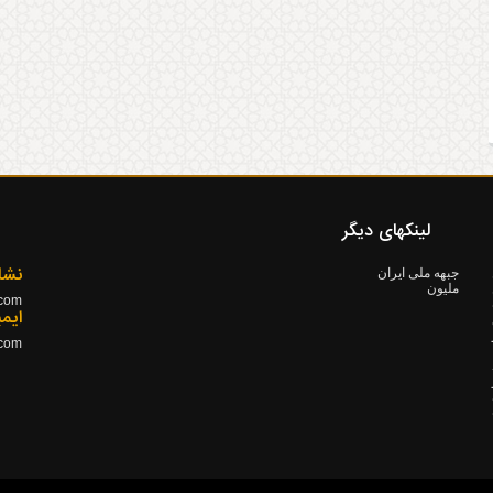
لینکهای دیگر
نشا
جبهه ملی ایران
ملیون
.com
۱۳ ده
ایم
.com