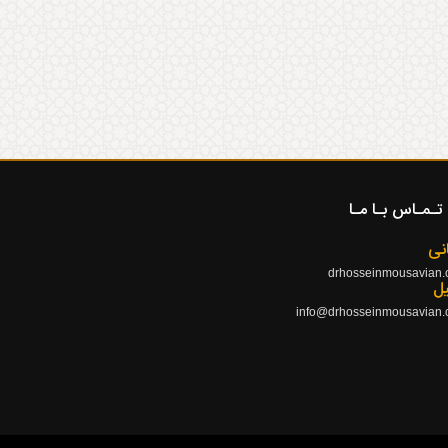
تـمـاس بـا مـا
نی
drhosseinmousavian
یل
info@drhosseinmousavian