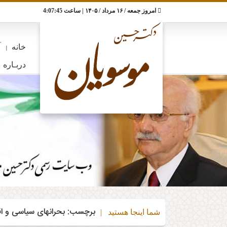
RSS
تلگرام
اینستاگرام
تویتر
امروز جمعه / ۱۶ مرداد / ۱۴۰۵ | ساعت
4:07:46
چند
خانه
جبهه
علمی
آخرین
مقالات
دربـاره
مصاحبه‌ها
تـویـیـت‌ها
و
ملی
مطالب
رسانه‌ای
خانه
آ
ایران
پزشکی
دربـاره
برچسب:
بحرانهای سیاسی و ا
شما اینجا هستید |