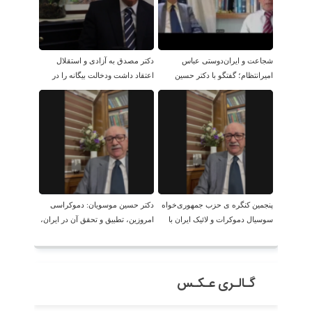
شجاعت و ایران‌دوستی عباس
دکتر مصدق به آزادی و استقلال
امیرانتظام؛ گفتگو با دکتر حسین
اعتقاد داشت ودخالت بیگانه را در
موسویان
امور داخلی بر نمی تابید.
پنجمین کنگره ی حزب جمهوری‌خواه
دکتر حسین موسویان: دموکراسی
سوسیال دموکرات و لائیک ایران با
امروزین، تطبیق و تحقق آن در ایران،
حضور دکتر موسویان
امکان پذیر است!
گـالـری عـکـس