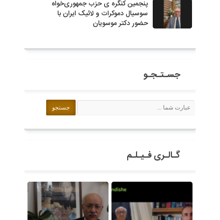
پنجمین کنگره ی حزب جمهوری‌خواه
سوسیال دموکرات و لائیک ایران با
حضور دکتر موسویان
جسـتـجـو
گـالـری فـیـلـم