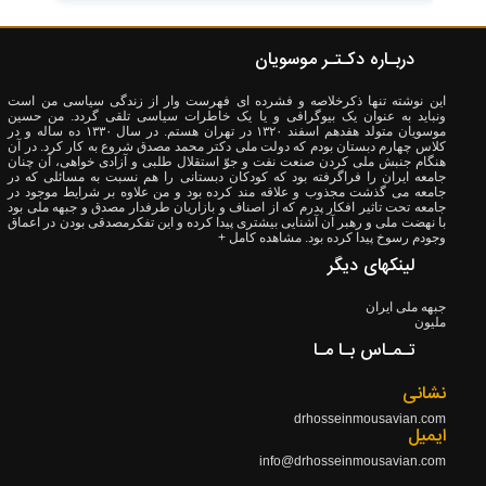
دربـاره دکـتـر موسویان
این نوشته تنها ذکرخلاصه و فشرده ای فهرست وار از زندگی سیاسی من است
ونباید به عنوان یک بیوگرافی و یا یک خاطرات سیاسی تلقی گردد. من حسین
موسویان متولد هفدهم اسفند ۱۳۲۰ در تهران هستم. در سال ۱۳۳۰ ده ساله و در
کلاس چهارم دبستان بودم که دولت ملی دکتر محمد مصدق شروع به کار کرد. در آن
هنگام جنبش ملی کردن صنعت نفت و جوّ استقلال طلبی و آزادی خواهی، آن چنان
جامعه ایران را فراگرفته بود که کودکان دبستانی را هم نسبت به مسائلی که در
جامعه می گذشت مجذوب و علاقه مند کرده بود و من علاوه بر شرایط موجود در
جامعه تحت تاثیر افکار پدرم که از اصناف و بازاریان طرفدار مصدق و جبهه ملی بود
با نهضت ملی و رهبر آن آشنایی بیشتری پیدا کرده و این تفکرمصدقی بودن در اعماق
وجودم رسوخ پیدا کرده بود.
مشاهده کامل +
لینکهای دیگر
جبهه ملی ایران
ملیون
تـمـاس بـا مـا
نشانی
drhosseinmousavian.com
ایمیل
info@drhosseinmousavian.com