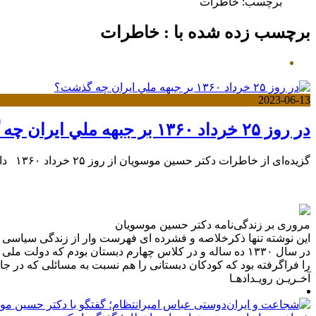
برچسب:
خاطرات
برچسب زده شده با : خاطرات
2023-06-13
ﺩﺭ ﺭﻭﺯ ۲۵ ﺧﺮﺩﺍﺩ ۱۳۶۰ ﺑﺮ ﺟﺒﻬﻪ ﻣﻠﻲ ﺍﻳﺮﺍﻥ چه گذشت؟
گزیده‌ای از خاطرات دکتر حسین موسویان از روز ۲۵ خرداد ۱۳۶۰ دانلود متن نوشتار به صورت PDF
مروری بر زندگی‌نامه دکتر حسین موسویان
در سال ۱۳۳۰ ده ساله و در کلاس چهارم دبستان بودم که د
را فراگرفته بود که کودکان دبستانی را هم نسبت به مسائلی که در ج
آخـریـن رویـدادهـا