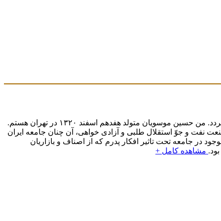
این نوشته تنها ذکرخلاصه و فشرده ای فهرست وار از زندگی سیاسی من است ونباید به عنوان یک بیوگرافی و یا یک خاطرات سیاسی تلقی گردد. من حسین موسویان متولد هفدهم اسفند ۱۳۲۰ در تهران هستم.
 صنعت نفت و جوّ استقلال طلبی و آزادی خواهی، آن چنان جامعه ایران
د در جامعه تحت تاثیر افکار پدرم که از اصناف و بازاریان
ود.
مشاهده کامل +