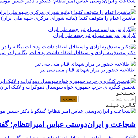
شجاعت و ایران‌دوستی عباس امیرانتظام؛ گفتگو با دکتر حسین موسو
ماشین اعدام را متوقف کنید! (بیانیه شورای مرکزی جبهه ملی ایران)
گزارش مراسم سی‌ام تیر جبهه ملی ایران
دکتر مصدق به آزادی و استقلال اعتقاد داشت ودخالت بیگانه را در امور 
اطلاعیه حضور بر مزار شهدای قیام ملی سی تیر
پنجمین کنگره ی حزب جمهوری‌خواه سوسیال دموکرات و لائیک ایران 
جسـتـجـو
گـالـری فـیـلـم
شجاعت و ایران‌دوستی عباس امیرانتظام؛ گفت