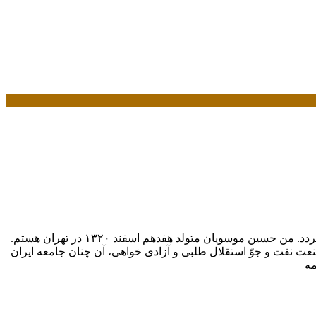
این نوشته تنها ذکرخلاصه و فشرده ای فهرست وار از زندگی سیاسی من است ونباید به عنوان یک بیوگرافی و یا یک خاطرات سیاسی تلقی گردد. من حسین موسویان متولد هفدهم اسفند ۱۳۲۰ در تهران هستم.
 صنعت نفت و جوّ استقلال طلبی و آزادی خواهی، آن چنان جامعه ایران
مه