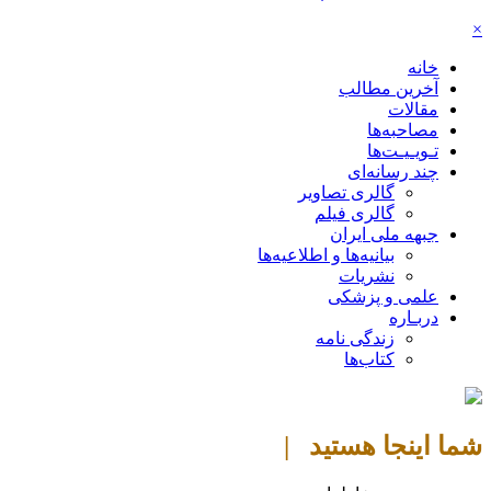
×
خانه
آخرین مطالب
مقالات
مصاحبه‌ها
تـویـیـت‌ها
چند رسانه‌ای
گالری تصاویر
گالری فیلم
جبهه ملی ایران
بیانیه‌ها و اطلاعیه‌ها
نشریات
علمی و پزشکی
دربـاره
زندگی نامه
کتاب‌ها
شما اینجا هستید |