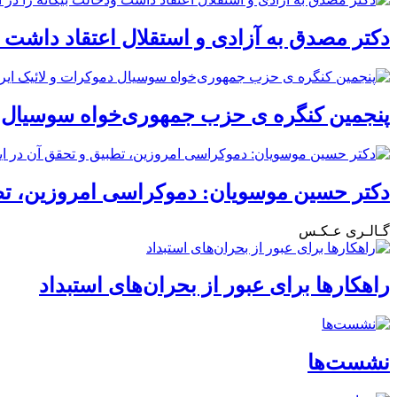
دکتر مصدق به آزادی و استقلال اعتقاد داشت ود
پنجمین کنگره ی حزب جمهوری‌خواه سوسیال دم
دکتر حسین موسویان: دموکراسی امروزین، تطب
گـالـری عـکـس
راهکارها برای عبور از بحران‌های استبداد
نشست‌ها