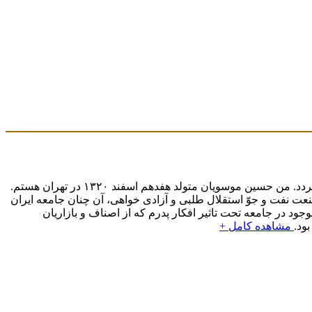
این نوشته تنها ذکرخلاصه و فشرده ای فهرست وار از زندگی سیاسی من است ونباید به عنوان یک بیوگرافی و یا یک خاطرات سیاسی تلقی گردد. من حسین موسویان متولد هفدهم اسفند ۱۳۲۰ در تهران هستم.
 صنعت نفت و جوّ استقلال طلبی و آزادی خواهی، آن چنان جامعه ایران
د در جامعه تحت تاثیر افکار پدرم که از اصناف و بازاریان
ود.
مشاهده کامل +