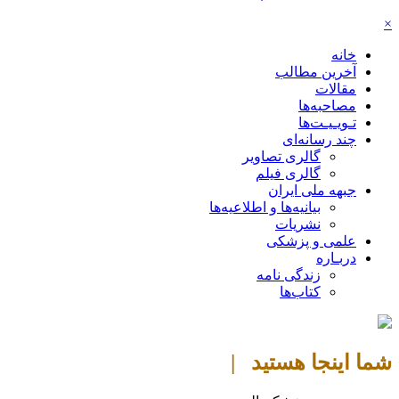
×
خانه
آخرین مطالب
مقالات
مصاحبه‌ها
تـویـیـت‌ها
چند رسانه‌ای
گالری تصاویر
گالری فیلم
جبهه ملی ایران
بیانیه‌ها و اطلاعیه‌ها
نشریات
علمی و پزشکی
دربـاره
زندگی نامه
کتاب‌ها
شما اینجا هستید |