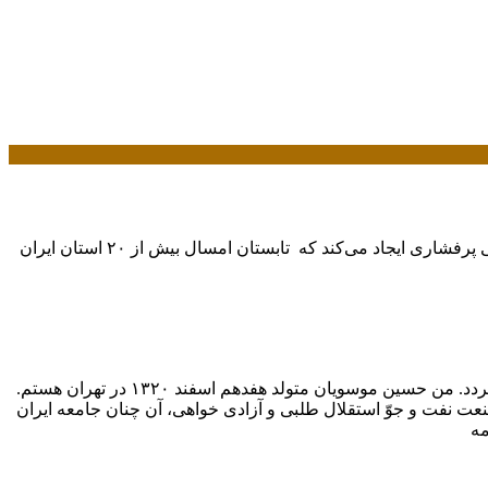
پدیده ای به نام “مانسون تابستانی” که ازاختلاف دمای خشکی با آب و هوای اقیانوسی همسایه یعنی اقیانوس هند ایجاد می‌شود سامانه بارشی پرفشاری ایجاد می‌کند که تابستان امسال بیش از ۲۰ استان ایران
این نوشته تنها ذکرخلاصه و فشرده ای فهرست وار از زندگی سیاسی من است ونباید به عنوان یک بیوگرافی و یا یک خاطرات سیاسی تلقی گردد. من حسین موسویان متولد هفدهم اسفند ۱۳۲۰ در تهران هستم.
 صنعت نفت و جوّ استقلال طلبی و آزادی خواهی، آن چنان جامعه ایران
مه