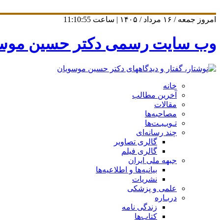
امروز جمعه / ۱۶ مرداد / ۱۴۰۵ | ساعت
11:10:55
وب سایت رسمی دکتر حسین موس
خانه
آخرین مطالب
مقالات
مصاحبه‌ها
تـویـیـت‌ها
چند رسانه‌ای
گالری تصاویر
گالری فیلم
جبهه ملی ایران
بیانیه‌ها و اطلاعیه‌ها
نشریات
علمی و پزشکی
دربـاره
زندگی نامه
کتاب‌ها