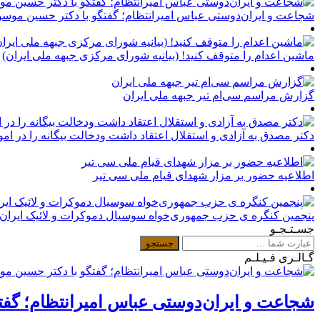
شجاعت و ایران‌دوستی عباس امیرانتظام؛ گفتگو با دکتر حسین موسو
ماشین اعدام را متوقف کنید! (بیانیه شورای مرکزی جبهه ملی ایران)
گزارش مراسم سی‌ام تیر جبهه ملی ایران
دکتر مصدق به آزادی و استقلال اعتقاد داشت ودخالت بیگانه را در امور 
اطلاعیه حضور بر مزار شهدای قیام ملی سی تیر
پنجمین کنگره ی حزب جمهوری‌خواه سوسیال دموکرات و لائیک ایران 
جسـتـجـو
گـالـری فـیـلـم
شجاعت و ایران‌دوستی عباس امیرانتظام؛ گفت