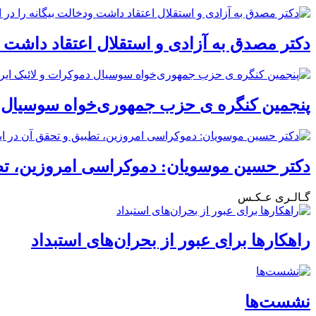
دکتر مصدق به آزادی و استقلال اعتقاد داشت ود
پنجمین کنگره ی حزب جمهوری‌خواه سوسیال دم
دکتر حسین موسویان: دموکراسی امروزین، تطب
گـالـری عـکـس
راهکارها برای عبور از بحران‌های استبداد
نشست‌ها