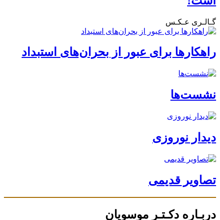
است!
گـالـری عـکـس
راهکارها برای عبور از بحران‌های استبداد
نشست‌ها
دیدار نوروزی
تصاویر قدیمی
دربـاره دکـتـر موسویان