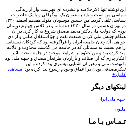
این نوشته تنها ذکرخلاصه و فشرده ای فهرست وار از زندگی
سیاسی من است ونباید به عنوان یک بیوگرافی و یا یک خاطرات
سیاسی تلقی گردد. من حسین موسویان متولد هفدهم اسفند ۱۳۲۰
در تهران هستم. در سال ۱۳۳۰ ده ساله و در کلاس چهارم دبستان
بودم که دولت ملی دکتر محمد مصدق شروع به کار کرد. در آن
هنگام جنبش ملی کردن صنعت نفت و جوّ استقلال طلبی و آزادی
خواهی، آن چنان جامعه ایران را فراگرفته بود که کودکان دبستانی
را هم نسبت به مسائلی که در جامعه می گذشت مجذوب و علاقه
مند کرده بود و من علاوه بر شرایط موجود در جامعه تحت تاثیر
افکار پدرم که از اصناف و بازاریان طرفدار مصدق و جبهه ملی بود
با نهضت ملی و رهبر آن آشنایی بیشتری پیدا کرده و این
تفکرمصدقی بودن در اعماق وجودم رسوخ پیدا کرده بود.
مشاهده
کامل +
لینکهای دیگر
جبهه ملی ایران
ملیون
تـمـاس بـا مـا