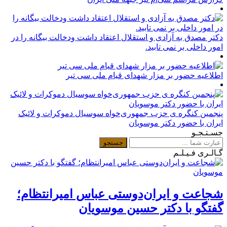
دکتر مصدق به آزادی و استقلال اعتقاد داشت ودخالت بیگانه را در
امور داخلی بر نمی تابید.
اطلاعیه حضور بر مزار شهدای قیام ملی سی تیر
پنجمین کنگره ی حزب جمهوری‌خواه سوسیال دموکرات و لائیک
ایران با حضور دکتر موسویان
جسـتـجـو
گـالـری فـیـلـم
شجاعت و ایران‌دوستی عباس امیرانتظام؛
گفتگو با دکتر حسین موسویان