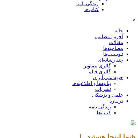
زندگی نامه
کتاب‌ها
×
خانه
آخرین مطالب
مقالات
مصاحبه‌ها
تـویـیـت‌ها
چند رسانه‌ای
گالری تصاویر
گالری فیلم
جبهه ملی ایران
بیانیه‌ها و اطلاعیه‌ها
نشریات
علمی و پزشکی
دربـاره
زندگی نامه
کتاب‌ها
شما اینجا هستید |