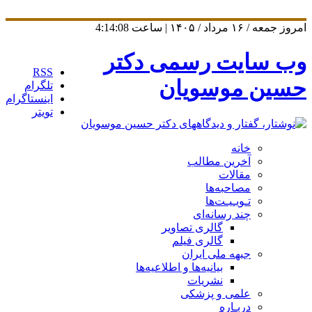
امروز جمعه / ۱۶ مرداد / ۱۴۰۵ | ساعت
4:14:09
وب سایت رسمی دکتر
RSS
حسین موسویان
تلگرام
اینستاگرام
تویتر
خانه
آخرین مطالب
مقالات
مصاحبه‌ها
تـویـیـت‌ها
چند رسانه‌ای
گالری تصاویر
گالری فیلم
جبهه ملی ایران
بیانیه‌ها و اطلاعیه‌ها
نشریات
علمی و پزشکی
دربـاره