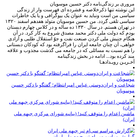
مروری بر زندگی‌نامه دکتر حسین موسویان
این نوشته تنها ذکرخلاصه و فشرده ای فهرست وار از زندگی
سیاسی من است ونباید به عنوان یک بیوگرافی و یا یک خاطرات
سیاسی تلقی گردد. من حسین موسویان متولد هفدهم اسفند ۱۳۲۰
در تهران هستم. در سال ۱۳۳۰ ده ساله و در کلاس چهارم دبستان
بودم که دولت ملی دکتر محمد مصدق شروع به کار کرد. در آن
هنگام جنبش ملی کردن صنعت نفت و جوّ استقلال طلبی و آزادی
خواهی، آن چنان جامعه ایران را فراگرفته بود که کودکان دبستانی
را هم نسبت به مسائلی که در جامعه می گذشت مجذوب و علاقه
مند کرده بود... ادامه در بخش زندگینامه
آخـریـن رویـدادهـا
شجاعت و ایران‌دوستی عباس امیرانتظام؛ گفتگو با دکتر حسین
موسویان
ماشین اعدام را متوقف کنید! (بیانیه شورای مرکزی جبهه ملی
ایران)
گزارش مراسم سی‌ام تیر جبهه ملی ایران