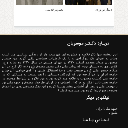
دیدار نوروزی
تصاویر قدیمی
دربـاره دکـتـر موسویان
این نوشته تنها ذکرخلاصه و فشرده ای فهرست وار از زندگی سیاسی من است
ونباید به عنوان یک بیوگرافی و یا یک خاطرات سیاسی تلقی گردد. من حسین
موسویان متولد هفدهم اسفند ۱۳۲۰ در تهران هستم. در سال ۱۳۳۰ ده ساله و در
کلاس چهارم دبستان بودم که دولت ملی دکتر محمد مصدق شروع به کار کرد. در آن
هنگام جنبش ملی کردن صنعت نفت و جوّ استقلال طلبی و آزادی خواهی، آن چنان
جامعه ایران را فراگرفته بود که کودکان دبستانی را هم نسبت به مسائلی که در
جامعه می گذشت مجذوب و علاقه مند کرده بود و من علاوه بر شرایط موجود در
جامعه تحت تاثیر افکار پدرم که از اصناف و بازاریان طرفدار مصدق و جبهه ملی بود
با نهضت ملی و رهبر آن آشنایی بیشتری پیدا کرده و این تفکرمصدقی بودن در اعماق
وجودم رسوخ پیدا کرده بود.
مشاهده کامل +
لینکهای دیگر
جبهه ملی ایران
ملیون
تـمـاس بـا مـا