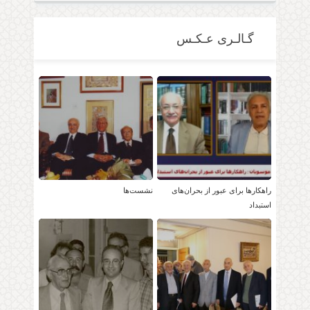
گـالـری عـکـس
راهکارها برای عبور از بحران‌های
نشست‌ها
استبداد