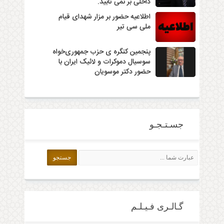
داخلی بر نمی تابید.
اطلاعیه حضور بر مزار شهدای قیام
ملی سی تیر
پنجمین کنگره ی حزب جمهوری‌خواه
سوسیال دموکرات و لائیک ایران با
حضور دکتر موسویان
جسـتـجـو
گـالـری فـیـلـم