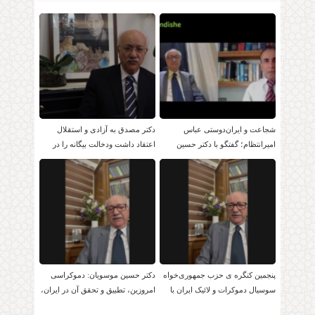
شجاعت و ایران‌دوستی عباس
دکتر مصدق به آزادی و استقلال
امیرانتظام؛ گفتگو با دکتر حسین
اعتقاد داشت ودخالت بیگانه را در
موسویان
امور داخلی بر نمی تابید.
پنجمین کنگره ی حزب جمهوری‌خواه
دکتر حسین موسویان: دموکراسی
سوسیال دموکرات و لائیک ایران با
امروزین، تطبیق و تحقق آن در ایران،
حضور دکتر موسویان
امکان پذیر است!