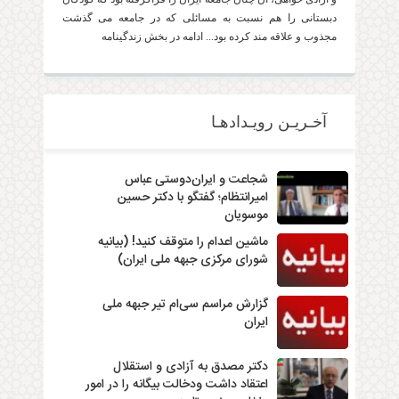
دبستانی را هم نسبت به مسائلی که در جامعه می گذشت
مجذوب و علاقه مند کرده بود... ادامه در بخش زندگینامه
آخـریـن رویـدادهـا
شجاعت و ایران‌دوستی عباس
امیرانتظام؛ گفتگو با دکتر حسین
موسویان
ماشین اعدام را متوقف کنید! (بیانیه
شورای مرکزی جبهه ملی ایران)
گزارش مراسم سی‌ام تیر جبهه ملی
ایران
دکتر مصدق به آزادی و استقلال
اعتقاد داشت ودخالت بیگانه را در امور