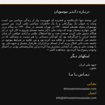
دربـاره دکـتـر موسویان
این نوشته تنها ذکرخلاصه و فشرده ای فهرست وار از زندگی سیاسی من است
ونباید به عنوان یک بیوگرافی و یا یک خاطرات سیاسی تلقی گردد. من حسین
موسویان متولد هفدهم اسفند ۱۳۲۰ در تهران هستم. در سال ۱۳۳۰ ده ساله و در
کلاس چهارم دبستان بودم که دولت ملی دکتر محمد مصدق شروع به کار کرد. در آن
هنگام جنبش ملی کردن صنعت نفت و جوّ استقلال طلبی و آزادی خواهی، آن چنان
جامعه ایران را فراگرفته بود که کودکان دبستانی را هم نسبت به مسائلی که در
جامعه می گذشت مجذوب و علاقه مند کرده بود و من علاوه بر شرایط موجود در
جامعه تحت تاثیر افکار پدرم که از اصناف و بازاریان طرفدار مصدق و جبهه ملی بود
با نهضت ملی و رهبر آن آشنایی بیشتری پیدا کرده و این تفکرمصدقی بودن در اعماق
وجودم رسوخ پیدا کرده بود.
مشاهده کامل +
لینکهای دیگر
جبهه ملی ایران
ملیون
تـمـاس بـا مـا
نشانی
drhosseinmousavian.com
ایمیل
info@drhosseinmousavian.com