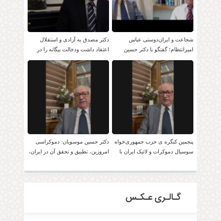
شجاعت و ایران‌دوستی عباس
دکتر مصدق به آزادی و استقلال
امیرانتظام؛ گفتگو با دکتر حسین
اعتقاد داشت ودخالت بیگانه را در
موسویان
امور داخلی بر نمی تابید.
پنجمین کنگره ی حزب جمهوری‌خواه
دکتر حسین موسویان: دموکراسی
سوسیال دموکرات و لائیک ایران با
امروزین، تطبیق و تحقق آن در ایران،
حضور دکتر موسویان
امکان پذیر است!
گـالـری عـکـس