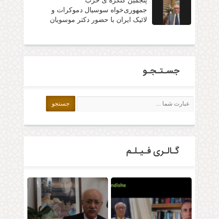
پنجمین کنگره ی حزب
جمهوری‌خواه سوسیال دموکرات و
لائیک ایران با حضور دکتر موسویان
جسـتـجـو
گـالـری فـیـلـم