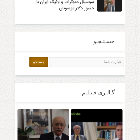
سوسیال دموکرات و لائیک ایران با
حضور دکتر موسویان
جسـتـجـو
گـالـری فـیـلـم