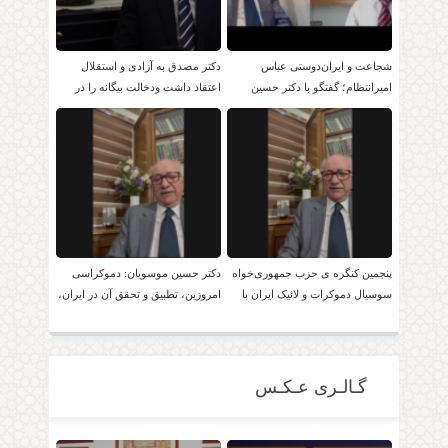
شجاعت و ایران‌دوستی عباس
دکتر مصدق به آزادی و استقلال
امیرانتظام؛ گفتگو با دکتر حسین
اعتقاد داشت ودخالت بیگانه را در
موسویان
امور داخلی بر نمی تابید.
پنجمین کنگره ی حزب جمهوری‌خواه
دکتر حسین موسویان: دموکراسی
سوسیال دموکرات و لائیک ایران با
امروزین، تطبیق و تحقق آن در ایران،
حضور دکتر موسویان
امکان پذیر است!
گـالـری عـکـس