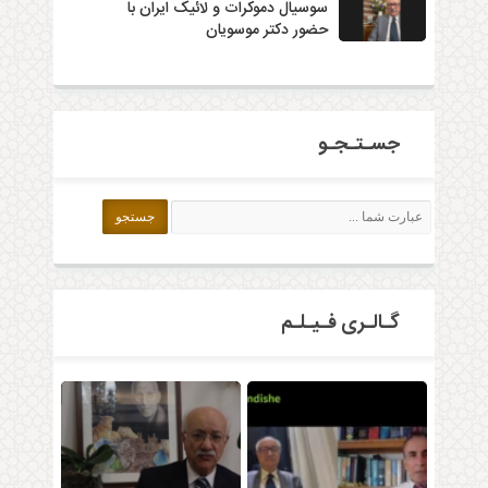
سوسیال دموکرات و لائیک ایران با
حضور دکتر موسویان
جسـتـجـو
گـالـری فـیـلـم