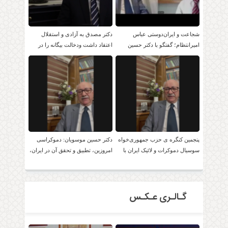
شجاعت و ایران‌دوستی عباس
دکتر مصدق به آزادی و استقلال
امیرانتظام؛ گفتگو با دکتر حسین
اعتقاد داشت ودخالت بیگانه را در
موسویان
امور داخلی بر نمی تابید.
پنجمین کنگره ی حزب جمهوری‌خواه
دکتر حسین موسویان: دموکراسی
سوسیال دموکرات و لائیک ایران با
امروزین، تطبیق و تحقق آن در ایران،
حضور دکتر موسویان
امکان پذیر است!
گـالـری عـکـس