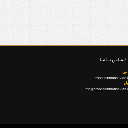
تـمـاس بـا مـا
نی
drhosseinmousavian
یل
info@drhosseinmousavian