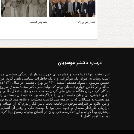
دیدار نوروزی
تصاویر قدیمی
دربـاره دکـتـر موسویان
این نوشته تنها ذکرخلاصه و فشرده ای فهرست وار از زندگی سیاسی من
است ونباید به عنوان یک بیوگرافی و یا یک خاطرات سیاسی تلقی گردد. من
حسین موسویان متولد هفدهم اسفند ۱۳۲۰ در تهران هستم. در سال ۳۰
ساله و در کلاس چهارم دبستان بودم که دولت ملی دکتر محمد مصدق شروع
به کار کرد. در آن هنگام جنبش ملی کردن صنعت نفت و جوّ استقلال طلبی و
آزادی خواهی، آن چنان جامعه ایران را فراگرفته بود که کودکان دبستانی را
هم نسبت به مسائلی که در جامعه می گذشت مجذوب و علاقه مند کرده بود
و من علاوه بر شرایط موجود در جامعه تحت تاثیر افکار پدرم که از اصناف و
بازاریان طرفدار مصدق و جبهه ملی بود با نهضت ملی و رهبر آن آشنایی
بیشتری پیدا کرده و این تفکرمصدقی بودن در اعماق وجودم رسوخ پیدا کرده
بود.
مشاهده کامل +