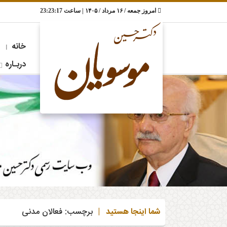
RSS
تلگرام
اینستاگرام
تویتر
امروز جمعه / ۱۶ مرداد / ۱۴۰۵ | ساعت
23:23:18
چند
خانه
جبهه
علمی
آخرین
مقالات
دربـاره
مصاحبه‌ها
تـویـیـت‌ها
و
ملی
مطالب
رسانه‌ای
خانه
ایران
پزشکی
دربـاره
شما اینجا هستید |
برچسب:
فعالان مدنی