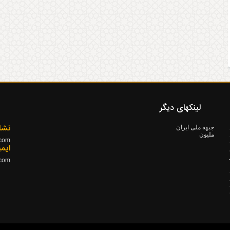
لینکهای دیگر
نشا
جبهه ملی ایران
ملیون
.com
۱۳ ده
ایم
.com