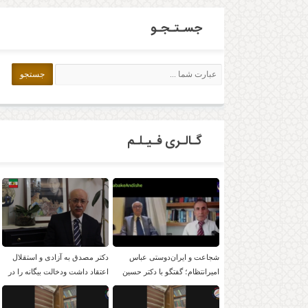
جسـتـجـو
گـالـری فـیـلـم
شجاعت و ایران‌دوستی عباس
دکتر مصدق به آزادی و استقلال
امیرانتظام؛ گفتگو با دکتر حسین
اعتقاد داشت ودخالت بیگانه را در
موسویان
امور داخلی بر نمی تابید.