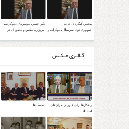
پنجمین کنگره ی حزب
دکتر حسین موسویان: دموکراسی
جمهوری‌خواه سوسیال دموکرات و
امروزین، تطبیق و تحقق آن در
لائیک ایران با حضور دکتر موسویان
ایران، امکان پذیر است!
گـالـری عـکـس
راهکارها برای عبور از بحران‌های
نشست‌ها
استبداد