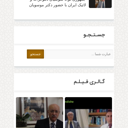
لائیک ایران با حضور دکتر موسویان
جسـتـجـو
گـالـری فـیـلـم