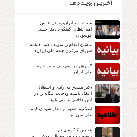
آخـریـن رویـدادهـا
شجاعت و ایران‌دوستی عباس
امیرانتظام؛ گفتگو با دکتر حسین
موسویان
ماشین اعدام را متوقف کنید! (بیانیه
شورای مرکزی جبهه ملی ایران)
گزارش مراسم سی‌ام تیر جبهه
ملی ایران
دکتر مصدق به آزادی و استقلال
اعتقاد داشت ودخالت بیگانه را در
امور داخلی بر نمی تابید.
اطلاعیه حضور بر مزار شهدای قیام
ملی سی تیر
پنجمین کنگره ی حزب
جمهوری‌خواه سوسیال دموکرات و