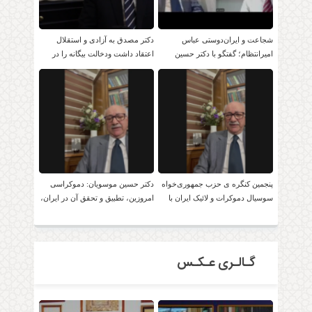
شجاعت و ایران‌دوستی عباس
دکتر مصدق به آزادی و استقلال
امیرانتظام؛ گفتگو با دکتر حسین
اعتقاد داشت ودخالت بیگانه را در
موسویان
امور داخلی بر نمی تابید.
پنجمین کنگره ی حزب جمهوری‌خواه
دکتر حسین موسویان: دموکراسی
سوسیال دموکرات و لائیک ایران با
امروزین، تطبیق و تحقق آن در ایران،
حضور دکتر موسویان
امکان پذیر است!
گـالـری عـکـس