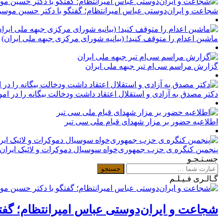
شجاعت و ایران‌دوستی عباس امیرانتظام؛ گفتگو با دکتر حسین موسو
ماشین اعدام را متوقف کنید! (بیانیه شورای مرکزی جبهه ملی ایران)
گزارش مراسم سی‌ام تیر جبهه ملی ایران
دکتر مصدق به آزادی و استقلال اعتقاد داشت ودخالت بیگانه را در امور 
اطلاعیه حضور بر مزار شهدای قیام ملی سی تیر
پنجمین کنگره ی حزب جمهوری‌خواه سوسیال دموکرات و لائیک ایران 
جسـتـجـو
گـالـری فـیـلـم
شجاعت و ایران‌دوستی عباس امیرانتظام؛ گفت