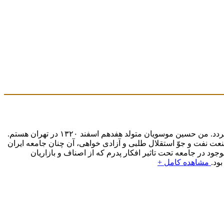
این نوشته تنها ذکرخلاصه و فشرده ای فهرست وار از زندگی سیاسی من است ونباید به عنوان یک بیوگرافی و یا یک خاطرات سیاسی تلقی گردد. من حسین موسویان متولد هفدهم اسفند ۱۳۲۰ در تهران هستم.
 صنعت نفت و جوّ استقلال طلبی و آزادی خواهی، آن چنان جامعه ایران
د در جامعه تحت تاثیر افکار پدرم که از اصناف و بازاریان
ود.
مشاهده کامل +