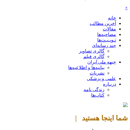
×
خانه
آخرین مطالب
مقالات
مصاحبه‌ها
تـویـیـت‌ها
چند رسانه‌ای
گالری تصاویر
گالری فیلم
جبهه ملی ایران
بیانیه‌ها و اطلاعیه‌ها
نشریات
علمی و پزشکی
دربـاره
زندگی نامه
کتاب‌ها
شما اینجا هستید |