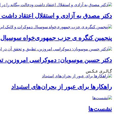
دکتر مصدق به آزادی و استقلال اعتقاد داشت ود
پنجمین کنگره ی حزب جمهوری‌خواه سوسیال دم
دکتر حسین موسویان: دموکراسی امروزین، تطب
گـالـری عـکـس
راهکارها برای عبور از بحران‌های استبداد
نشست‌ها