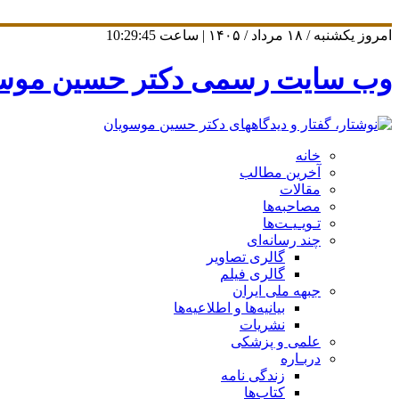
امروز یکشنبه / ۱۸ مرداد / ۱۴۰۵ | ساعت
10:29:45
وب سایت رسمی دکتر حسین موس
خانه
آخرین مطالب
مقالات
مصاحبه‌ها
تـویـیـت‌ها
چند رسانه‌ای
گالری تصاویر
گالری فیلم
جبهه ملی ایران
بیانیه‌ها و اطلاعیه‌ها
نشریات
علمی و پزشکی
دربـاره
زندگی نامه
کتاب‌ها