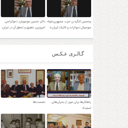
پنجمین کنگره ی حزب جمهوری‌خواه
دکتر حسین موسویان: دموکراسی
سوسیال دموکرات و لائیک ایران با
امروزین، تطبیق و تحقق آن در ایران،
حضور دکتر موسویان
امکان پذیر است!
گـالـری عـکـس
راهکارها برای عبور از بحران‌های
نشست‌ها
استبداد