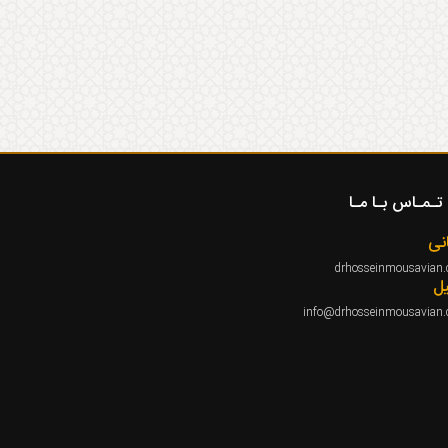
تـمـاس بـا مـا
نی
drhosseinmousavian
یل
info@drhosseinmousavian