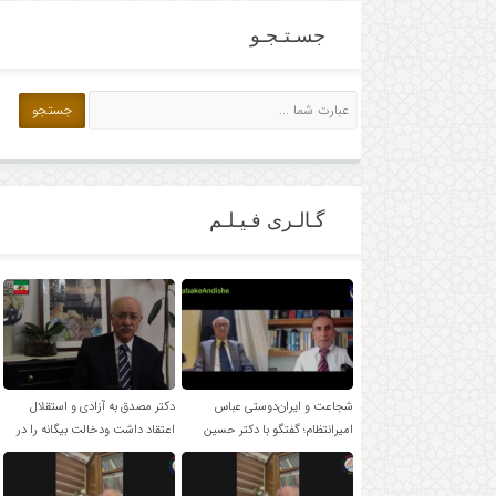
جسـتـجـو
گـالـری فـیـلـم
شجاعت و ایران‌دوستی عباس
دکتر مصدق به آزادی و استقلال
امیرانتظام؛ گفتگو با دکتر حسین
اعتقاد داشت ودخالت بیگانه را در
موسویان
امور داخلی بر نمی تابید.