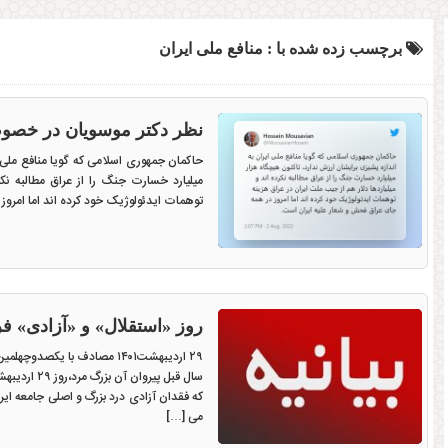
برچسب زده شده با : منافع ملی ایران
نظر دکتر موسویان در خصوص
حاکمان جمهوری اسلامی که گویا منافع ملی ا
میلیارد خسارت جنگ را از عراق مطالبه نکر
توهمات ایدئولوژیک خود کرده اند اما امرو
روز «استقلال» و «آزادی» فر
۲۹ اردیبهشت۱۴۰۱ مصادف با یک
سال قبل پیر
که فقدان آزادی درد بزرگ و اصلی جامعه ا
می […]