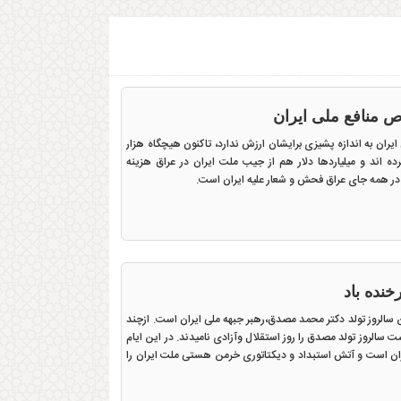
 منافع ملی ایران
یران به اندازه پشیزی برایشان ارزش ندارد، تاکنون هیچگاه هزار
ده اند و میلیاردها دلار هم از جیب ملت ایران در عراق هزینه
ز در همه جای عراق فحش و شعار علیه ایران است.
خنده باد
صدوچهلمین سالروز تولد دکتر محمد مصدق،رهبر جبهه ملی ایران است. ازچند
وان آن بزرگ مرد،روز ۲۹ اردیبهشت سالروز تولد مصدق را روز استقلال وآزادی نامیدند. در این ایام
یران است و آتش استبداد و دیکتاتوری خرمن هستی ملت ایران را