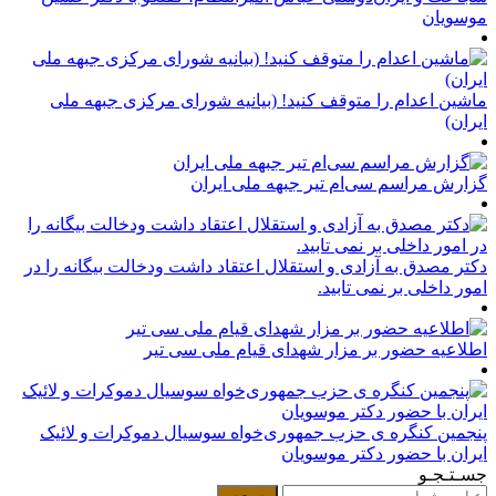
موسویان
ماشین اعدام را متوقف کنید! (بیانیه شورای مرکزی جبهه ملی
ایران)
گزارش مراسم سی‌ام تیر جبهه ملی ایران
دکتر مصدق به آزادی و استقلال اعتقاد داشت ودخالت بیگانه را در
امور داخلی بر نمی تابید.
اطلاعیه حضور بر مزار شهدای قیام ملی سی تیر
پنجمین کنگره ی حزب جمهوری‌خواه سوسیال دموکرات و لائیک
ایران با حضور دکتر موسویان
جسـتـجـو