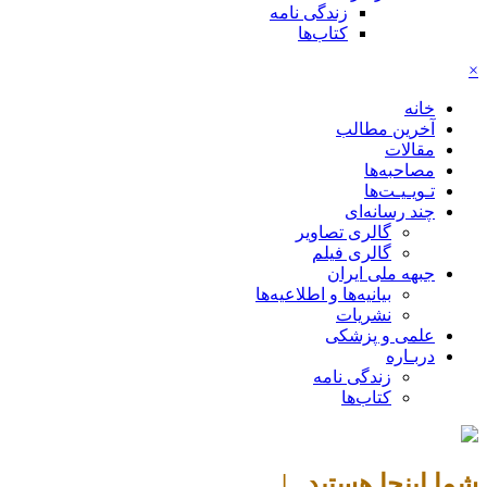
زندگی نامه
کتاب‌ها
×
خانه
آخرین مطالب
مقالات
مصاحبه‌ها
تـویـیـت‌ها
چند رسانه‌ای
گالری تصاویر
گالری فیلم
جبهه ملی ایران
بیانیه‌ها و اطلاعیه‌ها
نشریات
علمی و پزشکی
دربـاره
زندگی نامه
کتاب‌ها
شما اینجا هستید |