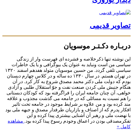
تصاویر قدیمی
دربـاره دکـتـر موسویان
این نوشته تنها ذکرخلاصه و فشرده ای فهرست وار از زندگی
سیاسی من است ونباید به عنوان یک بیوگرافی و یا یک خاطرات
سیاسی تلقی گردد. من حسین موسویان متولد هفدهم اسفند ۱۳۲۰
در تهران هستم. در سال ۱۳۳۰ ده ساله و در کلاس چهارم دبستان
بودم که دولت ملی دکتر محمد مصدق شروع به کار کرد. در آن
هنگام جنبش ملی کردن صنعت نفت و جوّ استقلال طلبی و آزادی
خواهی، آن چنان جامعه ایران را فراگرفته بود که کودکان دبستانی
را هم نسبت به مسائلی که در جامعه می گذشت مجذوب و علاقه
مند کرده بود و من علاوه بر شرایط موجود در جامعه تحت تاثیر
افکار پدرم که از اصناف و بازاریان طرفدار مصدق و جبهه ملی بود
با نهضت ملی و رهبر آن آشنایی بیشتری پیدا کرده و این
تفکرمصدقی بودن در اعماق وجودم رسوخ پیدا کرده بود.
مشاهده
کامل +