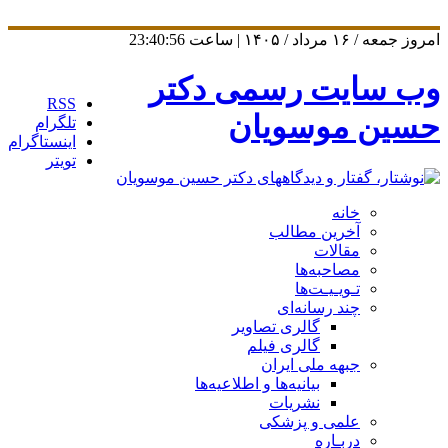
امروز جمعه / ۱۶ مرداد / ۱۴۰۵ | ساعت
23:40:57
وب سایت رسمی دکتر
RSS
حسین موسویان
تلگرام
اینستاگرام
تویتر
خانه
آخرین مطالب
مقالات
مصاحبه‌ها
تـویـیـت‌ها
چند رسانه‌ای
گالری تصاویر
گالری فیلم
جبهه ملی ایران
بیانیه‌ها و اطلاعیه‌ها
نشریات
علمی و پزشکی
دربـاره