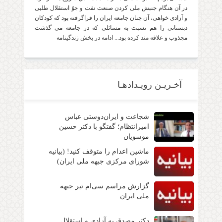
در آن هنگام جنبش ملی کردن صنعت نفت و جوّ استقلال طلبی
و آزادی خواهی، آن چنان جامعه ایران را فراگرفته بود که کودکان
دبستانی را هم نسبت به مسائلی که در جامعه می گذشت
مجذوب و علاقه مند کرده بود... ادامه در بخش زندگینامه
آخـریـن رویـدادهـا
شجاعت و ایران‌دوستی عباس
امیرانتظام؛ گفتگو با دکتر حسین
موسویان
ماشین اعدام را متوقف کنید! (بیانیه
شورای مرکزی جبهه ملی ایران)
گزارش مراسم سی‌ام تیر جبهه
ملی ایران
دکتر مصدق به آزادی و استقلال