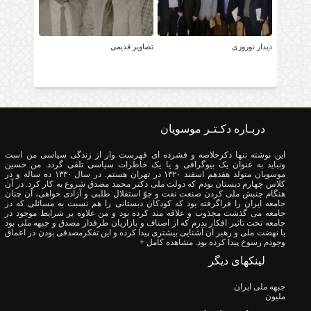
دیدار نوروزی
تصاویر قدیمی
دربـاره دکـتـر موسویان
این نوشته تنها ذکرخلاصه و فشرده ای فهرست وار از زندگی سیاسی من است
ونباید به عنوان یک بیوگرافی و یا یک خاطرات سیاسی تلقی گردد. من حسین
موسویان متولد هفدهم اسفند ۱۳۲۰ در تهران هستم. در سال ۱۳۳۰ ده ساله و در
کلاس چهارم دبستان بودم که دولت ملی دکتر محمد مصدق شروع به کار کرد. در آن
هنگام جنبش ملی کردن صنعت نفت و جوّ استقلال طلبی و آزادی خواهی، آن چنان
جامعه ایران را فراگرفته بود که کودکان دبستانی را هم نسبت به مسائلی که در
جامعه می گذشت مجذوب و علاقه مند کرده بود و من علاوه بر شرایط موجود در
جامعه تحت تاثیر افکار پدرم که از اصناف و بازاریان طرفدار مصدق و جبهه ملی بود
با نهضت ملی و رهبر آن آشنایی بیشتری پیدا کرده و این تفکرمصدقی بودن در اعماق
وجودم رسوخ پیدا کرده بود.
مشاهده کامل +
لینکهای دیگر
جبهه ملی ایران
ملیون