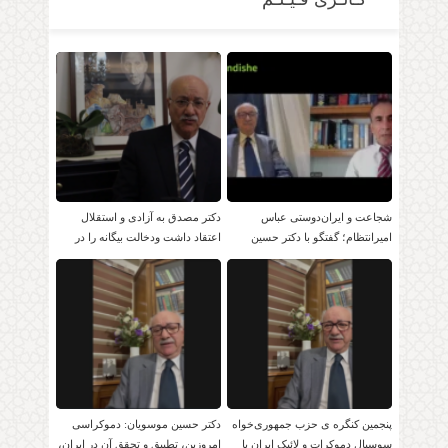
شجاعت و ایران‌دوستی عباس
دکتر مصدق به آزادی و استقلال
امیرانتظام؛ گفتگو با دکتر حسین
اعتقاد داشت ودخالت بیگانه را در
موسویان
امور داخلی بر نمی تابید.
پنجمین کنگره ی حزب جمهوری‌خواه
دکتر حسین موسویان: دموکراسی
سوسیال دموکرات و لائیک ایران با
امروزین، تطبیق و تحقق آن در ایران،