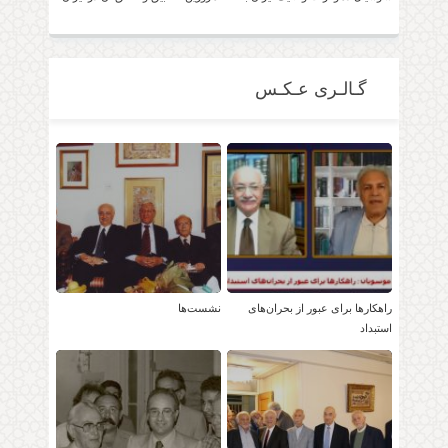
حضور دکتر موسویان
امکان پذیر است!
گـالـری عـکـس
راهکارها برای عبور از بحران‌های
نشست‌ها
استبداد