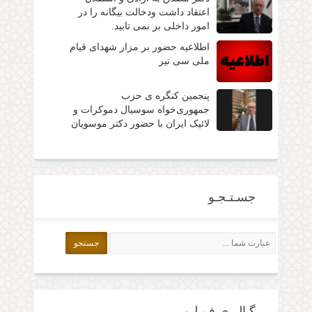
اعتقاد داشت ودخالت بیگانه را در
امور داخلی بر نمی تابید.
اطلاعیه حضور بر مزار شهدای قیام
ملی سی تیر
پنجمین کنگره ی حزب
جمهوری‌خواه سوسیال دموکرات و
لائیک ایران با حضور دکتر موسویان
جسـتـجـو
گـالـری فـیـلـم