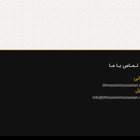
تـمـاس بـا مـا
نی
drhosseinmousavian
یل
info@drhosseinmousavian