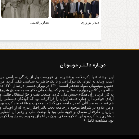
دیدار نوروزی
تصاویر قدیمی
دربـاره دکـتـر موسویان
این نوشته تنها ذکرخلاصه و فشرده ای فهرست وار از زندگی سیاسی من
است ونباید به عنوان یک بیوگرافی و یا یک خاطرات سیاسی تلقی گردد. من
حسین موسویان متولد هفدهم اسفند ۱۳۲۰ در تهران هستم. در سال ۳۰
ساله و در کلاس چهارم دبستان بودم که دولت ملی دکتر محمد مصدق شروع
به کار کرد. در آن هنگام جنبش ملی کردن صنعت نفت و جوّ استقلال طلبی و
آزادی خواهی، آن چنان جامعه ایران را فراگرفته بود که کودکان دبستانی را
هم نسبت به مسائلی که در جامعه می گذشت مجذوب و علاقه مند کرده بود
و من علاوه بر شرایط موجود در جامعه تحت تاثیر افکار پدرم که از اصناف و
بازاریان طرفدار مصدق و جبهه ملی بود با نهضت ملی و رهبر آن آشنایی
بیشتری پیدا کرده و این تفکرمصدقی بودن در اعماق وجودم رسوخ پیدا کرده
بود.
مشاهده کامل +