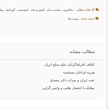
تگ های مطلب :
دیکتاتوری
سیاست مدار
کشور و ملت
کمونیستی
گورباچف
وط
،
،
،
،
،
دسته بندی :
تـویـیـت‌ها
مطالب مشابه
ائتلاف افراط‌گرایان علیه صلح ایران
هزینه فراخان نسنجیده
نفت ایران و میراث دکتر مصدق
مقابله با انحصار طلبی و واپس گرایی