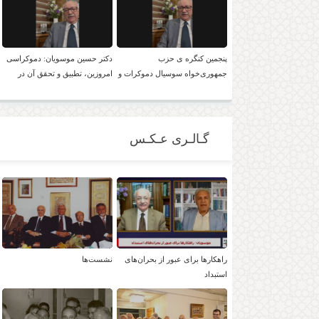
پنجمین کنگره ی حزب
دکتر حسین موسویان: دموکراسی
جمهوری‌خواه سوسیال دموکرات و
امروزین، تطبیق و تحقق آن در
لائیک ایران با حضور دکتر موسویان
ایران، امکان پذیر است!
گـالـری عـکـس
راهکارها برای عبور از بحران‌های
نشست‌ها
استبداد