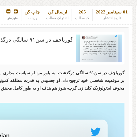
01 سپتامبر 2022
265
ارسال کن
چاپ کن
تاریخ انتشار
کد مطلب
اشتراک مطلب
پرینت
سایز متن
گورباچف در سن۹۱ سالگی درگذشت
گورباچف در سن۹۱ سالگی درگذشت. به باور من او سیاست م
بر موقعیت شخصی خود ترجیح داد. او چسبیدن به قدرت مطلقه کمونیس
مخوف ایدئولوژیک کلید زد. گرچه هنوز هم هدف او به طور کامل محقق