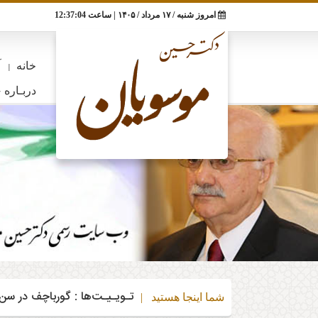
RSS
تلگرام
اینستاگرام
تویتر
امروز شنبه / ۱۷ مرداد / ۱۴۰۵ | ساعت
12:37:05
چند
خانه
جبهه
علمی
آخرین
مقالات
دربـاره
مصاحبه‌ها
تـویـیـت‌ها
و
ملی
مطالب
رسانه‌ای
خانه
آ
ایران
پزشکی
دربـاره
تـویـیـت‌ها
: گورباچف در سن۹۱ سالگی درگذشت
شما اینجا هستید |