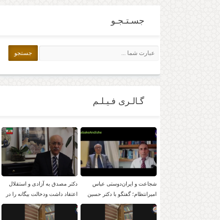
جسـتـجـو
گـالـری فـیـلـم
شجاعت و ایران‌دوستی عباس
دکتر مصدق به آزادی و استقلال
امیرانتظام؛ گفتگو با دکتر حسین
اعتقاد داشت ودخالت بیگانه را در
موسویان
امور داخلی بر نمی تابید.