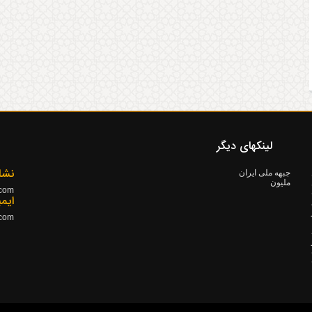
لینکهای دیگر
نشا
جبهه ملی ایران
ملیون
.com
۱۳ ده
ایم
.com