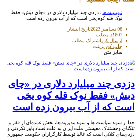
تـویـیـت‌ها
: دزدی چند میلیارد دلاری در «چای دبش» فقط
نوک قله کوه یخی است که از آب بیرون زده است
08 دسامبر 2023
تاریخ انتشار
801
کد مطلب
ارسال کن
اشتراک مطلب
چاپ کن
پرینت
سایز متن
دزدی چند میلیارد دلاری در «چای
دبش» فقط نوک قله کوه یخی
است که از آب بیرون زده است
جدا‌ از سوء سیاست ها و سوء مدیریت‌ها، بخش عمده‌ای از فقر و
تنگنای وحشتناک معیشتی ملت ایران به علت فساد باور نکردنی و
دزدی‌های کلانی است که غالبا توسط کارگزاران حکومت جمهوری