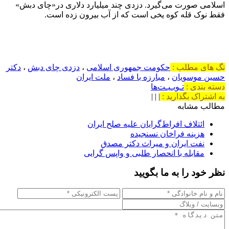
اسلامی صورت می‌گیرد. دزدی چند میلیارد دلاری در«چای دبش»
فقط نوک قله کوه یخی است که از آب بیرون زده است.
تگ های مطلب :
حکومت جمهوری اسلامی
،
دزدی چای دبش
،
دکتر
حسین موسویان
،
مبارزه با فساد
،
ملت ایران
دسته بندی :
تـویـیـت‌ها
به اشتراک بگذارید :
|
|
|
مطالب مشابه
ائتلاف افراط‌گرایان علیه صلح ایران
هزینه فراخان نسنجیده
نفت ایران و میراث دکتر مصدق
مقابله با انحصار طلبی و واپس گرایی
نظر خود را به ما بگویید