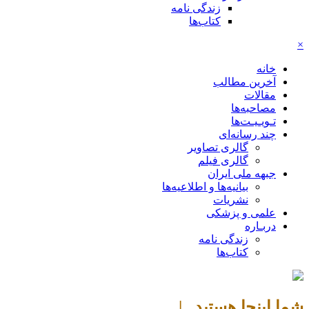
زندگی نامه
کتاب‌ها
×
خانه
آخرین مطالب
مقالات
مصاحبه‌ها
تـویـیـت‌ها
چند رسانه‌ای
گالری تصاویر
گالری فیلم
جبهه ملی ایران
بیانیه‌ها و اطلاعیه‌ها
نشریات
علمی و پزشکی
دربـاره
زندگی نامه
کتاب‌ها
شما اینجا هستید |