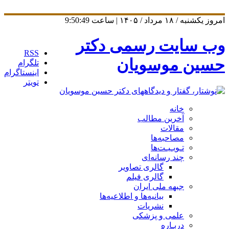
امروز یکشنبه / ۱۸ مرداد / ۱۴۰۵ | ساعت
9:50:49
وب سایت رسمی دکتر
RSS
حسین موسویان
تلگرام
اینستاگرام
تویتر
خانه
آخرین مطالب
مقالات
مصاحبه‌ها
تـویـیـت‌ها
چند رسانه‌ای
گالری تصاویر
گالری فیلم
جبهه ملی ایران
بیانیه‌ها و اطلاعیه‌ها
نشریات
علمی و پزشکی
دربـاره