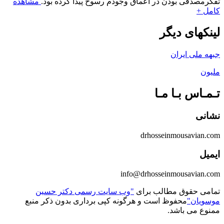
تفکرمصدقی بودن در اعماق وجودم رسوخ پیدا کرده بود.
مشاهده
کامل +
لینکهای دیگر
جبهه ملی ایران
ملیون
تـمـاس بـا مـا
نشانی
drhosseinmousavian.com
ایمیل
info@drhosseinmousavian.com
تمامی حقوق مطالب برای
"وب سایت رسمی دکتر حسین
موسویان"
محفوظ است و هرگونه کپی برداری بدون ذکر منبع
ممنوع می باشد.