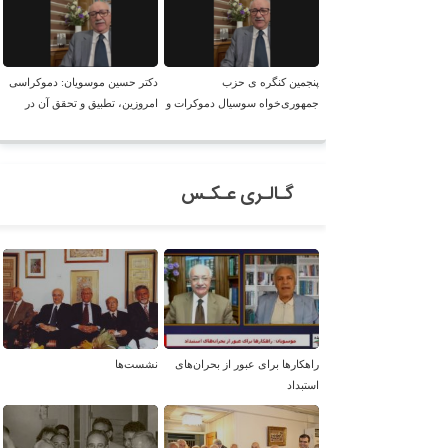
پنجمین کنگره ی حزب
دکتر حسین موسویان: دموکراسی
جمهوری‌خواه سوسیال دموکرات و
امروزین، تطبیق و تحقق آن در
لائیک ایران با حضور دکتر موسویان
ایران، امکان پذیر است!
گـالـری عـکـس
راهکارها برای عبور از بحران‌های
نشست‌ها
استبداد