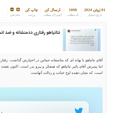
01 ژوئن 2024
1098
ارسال کن
چاپ کن
تاریخ انتشار
کد مطلب
اشتراک مطلب
پرینت
سایز متن
نتانیاهو رفتاری ددمنشانه و ضد ان
آقای نتانیاهو با بهانه ای که متاسفانه حماس در اختیارش گذاشت، رفتار
اما پسرش آقای یائیر نتانیاهو که همفکر و پیرو پدر است، اکنون نقشه ج
است، که نشان دهنده اوج خباثت و رذالت آنهاست‌.