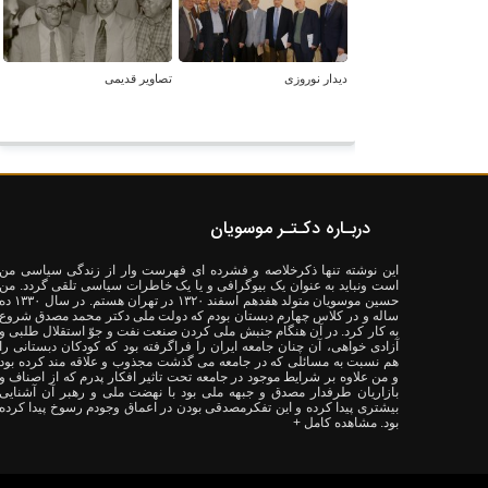
دیدار نوروزی
تصاویر قدیمی
دربـاره دکـتـر موسویان
این نوشته تنها ذکرخلاصه و فشرده ای فهرست وار از زندگی سیاسی من
است ونباید به عنوان یک بیوگرافی و یا یک خاطرات سیاسی تلقی گردد. من
حسین موسویان متولد هفدهم اسفند ۱۳۲۰ در تهران هستم. در سال ۳۰
ساله و در کلاس چهارم دبستان بودم که دولت ملی دکتر محمد مصدق شروع
به کار کرد. در آن هنگام جنبش ملی کردن صنعت نفت و جوّ استقلال طلبی و
آزادی خواهی، آن چنان جامعه ایران را فراگرفته بود که کودکان دبستانی را
هم نسبت به مسائلی که در جامعه می گذشت مجذوب و علاقه مند کرده بود
و من علاوه بر شرایط موجود در جامعه تحت تاثیر افکار پدرم که از اصناف و
بازاریان طرفدار مصدق و جبهه ملی بود با نهضت ملی و رهبر آن آشنایی
بیشتری پیدا کرده و این تفکرمصدقی بودن در اعماق وجودم رسوخ پیدا کرده
بود.
مشاهده کامل +