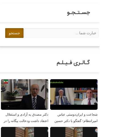
جسـتـجـو
گـالـری فـیـلـم
شجاعت و ایران‌دوستی عباس
دکتر مصدق به آزادی و استقلال
امیرانتظام؛ گفتگو با دکتر حسین
اعتقاد داشت ودخالت بیگانه را در
موسویان
امور داخلی بر نمی تابید.