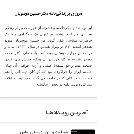
مروری بر زندگی‌نامه دکتر حسین موسویان
این نوشته تنها ذکرخلاصه و فشرده ای فهرست وار از زندگی
سیاسی من است ونباید به عنوان یک بیوگرافی و یا یک
خاطرات سیاسی تلقی گردد. من حسین موسویان متولد
هفدهم اسفند ۱۳۲۰ در تهران هستم. در سال ۱۳۳۰ ده ساله و
در کلاس چهارم دبستان بودم که دولت ملی دکتر محمد
مصدق شروع به کار کرد. در آن هنگام جنبش ملی کردن
صنعت نفت و جوّ استقلال طلبی و آزادی خواهی، آن چنان
جامعه ایران را فراگرفته بود که کودکان دبستانی را هم
نسبت به مسائلی که در جامعه می گذشت مجذوب و علاقه
مند کرده بود... ادامه در بخش زندگینامه
آخـریـن رویـدادهـا
شجاعت و ایران‌دوستی عباس