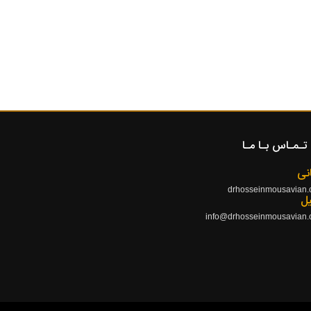
تـمـاس بـا مـا
نی
drhosseinmousavian
یل
info@drhosseinmousavian