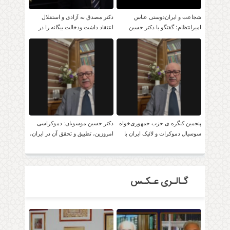
شجاعت و ایران‌دوستی عباس
دکتر مصدق به آزادی و استقلال
امیرانتظام؛ گفتگو با دکتر حسین
اعتقاد داشت ودخالت بیگانه را در
موسویان
امور داخلی بر نمی تابید.
پنجمین کنگره ی حزب جمهوری‌خواه
دکتر حسین موسویان: دموکراسی
سوسیال دموکرات و لائیک ایران با
امروزین، تطبیق و تحقق آن در ایران،
حضور دکتر موسویان
امکان پذیر است!
گـالـری عـکـس