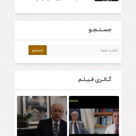
جسـتـجـو
گـالـری فـیـلـم