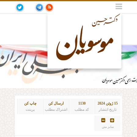
چند
خانه
جبهه
علمی
آخرین
مقالات
دربـاره
مصاحبه‌ها
تـویـیـت‌ها
و
ملی
مطالب
رسانه‌ای
ایران
پزشکی
15 ژوئن 2024
1130
ارسال کن
چاپ کن
تاریخ انتشار
کد مطلب
اشتراک مطلب
پرینت
سایز متن