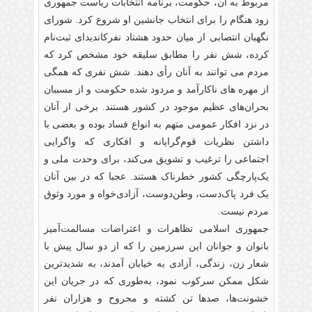
مربوط به آن، حکومت، برنامه انتخابات ریاست جمهوری
زود هنگام را برای انتخاب جانشین او شروع کرد. شورای
نگهبان انتصابی از میان حدود هشتاد نفرکاندیدای ثبت‌نام
کرده، شش نفر را مطابق سلیقه خود مشخص کرد که
مردم می توانند به آنان رأی دهند. شش نفری که همگی
از مهره های ناکارآمد و مردود شده حکومت و از مسببان
بحران‌های عظیم موجود در کشور هستند. برخی از آنان
در نزد افکار عمومی متهم به انواع فساد بوده و بعضی با
داشتن نظریات قوم‌گرایانه و افکاری که واگرایی
اجتماعی را ترغیب و تشویق می‌کند، برای وحدت ملی و
یک‌پارچگی کشور خطرناک هستند. عجبا که در بین آنان
یک فرد پاک‌دست، وطن‌دوست، آزادی‌خواه و مورد وثوق
مردم نیست.
جمهوری اسلامی تظاهرات و اعتراضات مسالمت‌آمیز
بانوان و جوانان این سرزمین را که از دو سال پیش با
شعار زن، زندگی، آزادی به خیابان آمدند، به شدیدترین
شکل ممکن سرکوب نمود، به‌طوری که در جریان این
خشونت‌ها، صدها تن کشته و مجروح و هزاران نفر