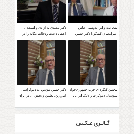
شجاعت و ایران‌دوستی عباس
دکتر مصدق به آزادی و استقلال
امیرانتظام؛ گفتگو با دکتر حسین
اعتقاد داشت ودخالت بیگانه را در
موسویان
امور داخلی بر نمی تابید.
پنجمین کنگره ی حزب جمهوری‌خواه
دکتر حسین موسویان: دموکراسی
سوسیال دموکرات و لائیک ایران با
امروزین، تطبیق و تحقق آن در ایران،
حضور دکتر موسویان
امکان پذیر است!
گـالـری عـکـس