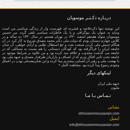
دربـاره دکـتـر موسویان
این نوشته تنها ذکرخلاصه و فشرده ای فهرست وار از زندگی سیاسی من است
ونباید به عنوان یک بیوگرافی و یا یک خاطرات سیاسی تلقی گردد. من حسین
موسویان متولد هفدهم اسفند ۱۳۲۰ در تهران هستم. در سال ۱۳۳۰ ده ساله و در
کلاس چهارم دبستان بودم که دولت ملی دکتر محمد مصدق شروع به کار کرد. در آن
هنگام جنبش ملی کردن صنعت نفت و جوّ استقلال طلبی و آزادی خواهی، آن چنان
جامعه ایران را فراگرفته بود که کودکان دبستانی را هم نسبت به مسائلی که در
جامعه می گذشت مجذوب و علاقه مند کرده بود و من علاوه بر شرایط موجود در
جامعه تحت تاثیر افکار پدرم که از اصناف و بازاریان طرفدار مصدق و جبهه ملی بود
با نهضت ملی و رهبر آن آشنایی بیشتری پیدا کرده و این تفکرمصدقی بودن در اعماق
وجودم رسوخ پیدا کرده بود.
مشاهده کامل +
لینکهای دیگر
جبهه ملی ایران
ملیون
تـمـاس بـا مـا
نشانی
drhosseinmousavian.com
ایمیل
info@drhosseinmousavian.com