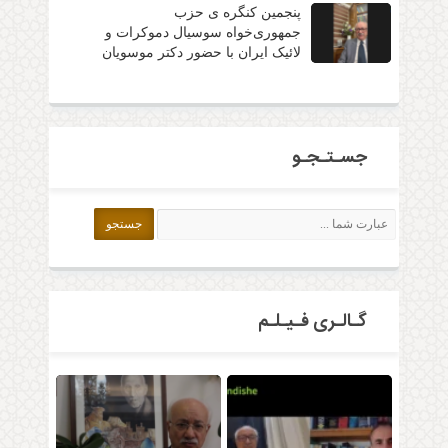
پنجمین کنگره ی حزب
جمهوری‌خواه سوسیال دموکرات و
لائیک ایران با حضور دکتر موسویان
جسـتـجـو
گـالـری فـیـلـم