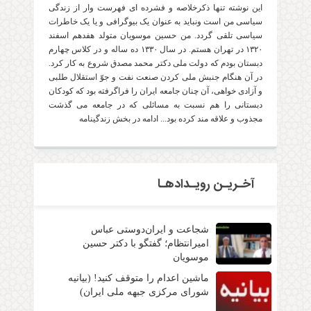
این نوشته تنها ذکرخلاصه و فشرده ای فهرست وار از زندگی
سیاسی من است ونباید به عنوان یک بیوگرافی و یا یک خاطرات
سیاسی تلقی گردد. من حسین موسویان متولد هفدهم اسفند
۱۳۲۰ در تهران هستم. در سال ۱۳۳۰ ده ساله و در کلاس چهارم
دبستان بودم که دولت ملی دکتر محمد مصدق شروع به کار کرد.
در آن هنگام جنبش ملی کردن صنعت نفت و جوّ استقلال طلبی
و آزادی خواهی، آن چنان جامعه ایران را فراگرفته بود که کودکان
دبستانی را هم نسبت به مسائلی که در جامعه می گذشت
مجذوب و علاقه مند کرده بود... ادامه در بخش زندگینامه
آخـریـن رویـدادهـا
شجاعت و ایران‌دوستی عباس
امیرانتظام؛ گفتگو با دکتر حسین
موسویان
ماشین اعدام را متوقف کنید! (بیانیه
شورای مرکزی جبهه ملی ایران)