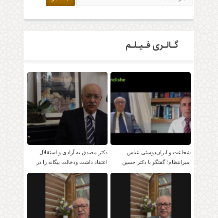
گـالـری فـیـلـم
شجاعت و ایران‌دوستی عباس
دکتر مصدق به آزادی و استقلال
امیرانتظام؛ گفتگو با دکتر حسین
اعتقاد داشت ودخالت بیگانه را در
موسویان
امور داخلی بر نمی تابید.