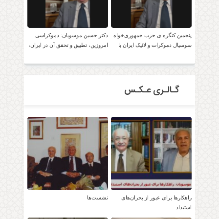
پنجمین کنگره ی حزب جمهوری‌خواه
دکتر حسین موسویان: دموکراسی
سوسیال دموکرات و لائیک ایران با
امروزین، تطبیق و تحقق آن در ایران،
حضور دکتر موسویان
امکان پذیر است!
گـالـری عـکـس
راهکارها برای عبور از بحران‌های
نشست‌ها
استبداد