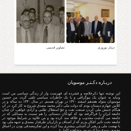
دیدار نوروزی
تصاویر قدیمی
دربـاره دکـتـر موسویان
این نوشته تنها ذکرخلاصه و فشرده ای فهرست وار از زندگی سیاسی من است
ونباید به عنوان یک بیوگرافی و یا یک خاطرات سیاسی تلقی گردد. من حسین
موسویان متولد هفدهم اسفند ۱۳۲۰ در تهران هستم. در سال ۱۳۳۰ ده ساله و در
کلاس چهارم دبستان بودم که دولت ملی دکتر محمد مصدق شروع به کار کرد. در آن
هنگام جنبش ملی کردن صنعت نفت و جوّ استقلال طلبی و آزادی خواهی، آن چنان
جامعه ایران را فراگرفته بود که کودکان دبستانی را هم نسبت به مسائلی که در
جامعه می گذشت مجذوب و علاقه مند کرده بود و من علاوه بر شرایط موجود در
جامعه تحت تاثیر افکار پدرم که از اصناف و بازاریان طرفدار مصدق و جبهه ملی بود
با نهضت ملی و رهبر آن آشنایی بیشتری پیدا کرده و این تفکرمصدقی بودن در اعماق
وجودم رسوخ پیدا کرده بود.
مشاهده کامل +