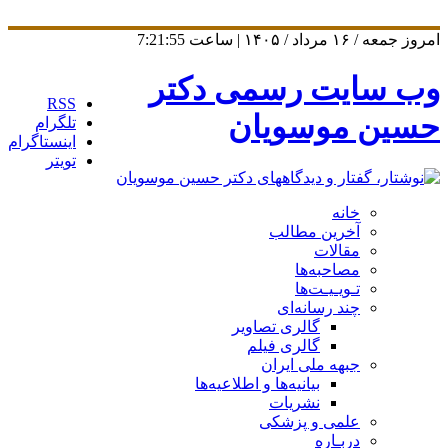
امروز جمعه / ۱۶ مرداد / ۱۴۰۵ | ساعت
7:21:55
وب سایت رسمی دکتر
RSS
حسین موسویان
تلگرام
اینستاگرام
تویتر
خانه
آخرین مطالب
مقالات
مصاحبه‌ها
تـویـیـت‌ها
چند رسانه‌ای
گالری تصاویر
گالری فیلم
جبهه ملی ایران
بیانیه‌ها و اطلاعیه‌ها
نشریات
علمی و پزشکی
دربـاره