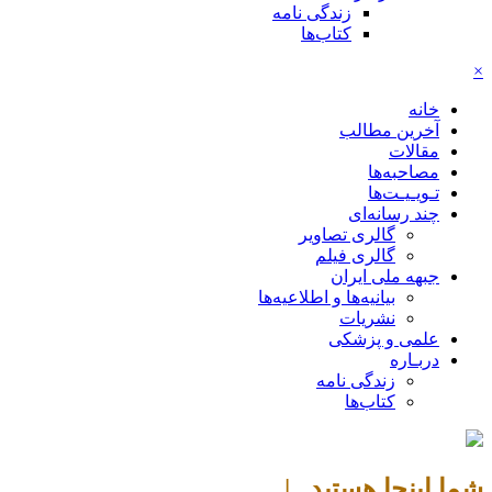
زندگی نامه
کتاب‌ها
×
خانه
آخرین مطالب
مقالات
مصاحبه‌ها
تـویـیـت‌ها
چند رسانه‌ای
گالری تصاویر
گالری فیلم
جبهه ملی ایران
بیانیه‌ها و اطلاعیه‌ها
نشریات
علمی و پزشکی
دربـاره
زندگی نامه
کتاب‌ها
شما اینجا هستید |