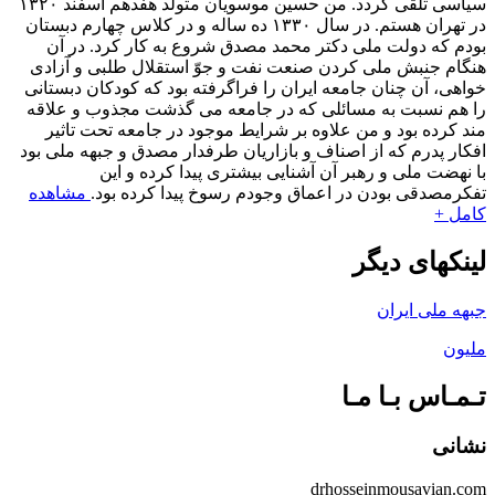
سیاسی تلقی گردد. من حسین موسویان متولد هفدهم اسفند ۱۳۲۰
در تهران هستم. در سال ۱۳۳۰ ده ساله و در کلاس چهارم دبستان
بودم که دولت ملی دکتر محمد مصدق شروع به کار کرد. در آن
هنگام جنبش ملی کردن صنعت نفت و جوّ استقلال طلبی و آزادی
خواهی، آن چنان جامعه ایران را فراگرفته بود که کودکان دبستانی
را هم نسبت به مسائلی که در جامعه می گذشت مجذوب و علاقه
مند کرده بود و من علاوه بر شرایط موجود در جامعه تحت تاثیر
افکار پدرم که از اصناف و بازاریان طرفدار مصدق و جبهه ملی بود
با نهضت ملی و رهبر آن آشنایی بیشتری پیدا کرده و این
تفکرمصدقی بودن در اعماق وجودم رسوخ پیدا کرده بود.
مشاهده
کامل +
لینکهای دیگر
جبهه ملی ایران
ملیون
تـمـاس بـا مـا
نشانی
drhosseinmousavian.com