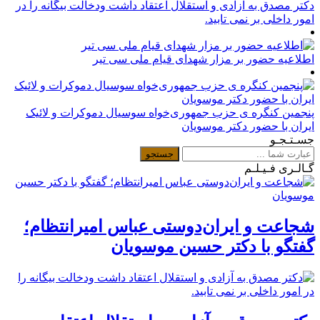
دکتر مصدق به آزادی و استقلال اعتقاد داشت ودخالت بیگانه را در
امور داخلی بر نمی تابید.
اطلاعیه حضور بر مزار شهدای قیام ملی سی تیر
پنجمین کنگره ی حزب جمهوری‌خواه سوسیال دموکرات و لائیک
ایران با حضور دکتر موسویان
جسـتـجـو
گـالـری فـیـلـم
شجاعت و ایران‌دوستی عباس امیرانتظام؛
گفتگو با دکتر حسین موسویان