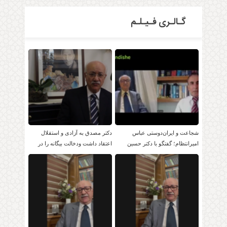
گـالـری فـیـلـم
شجاعت و ایران‌دوستی عباس
دکتر مصدق به آزادی و استقلال
امیرانتظام؛ گفتگو با دکتر حسین
اعتقاد داشت ودخالت بیگانه را در
موسویان
امور داخلی بر نمی تابید.