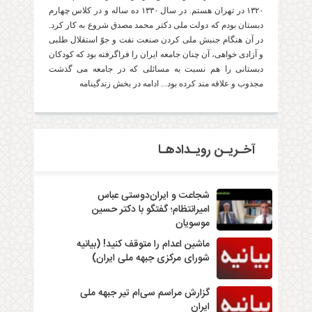
۱۳۲۰ در تهران هستم. در سال ۱۳۳۰ ده ساله و در کلاس چهارم
دبستان بودم که دولت ملی دکتر محمد مصدق شروع به کار کرد.
در آن هنگام جنبش ملی کردن صنعت نفت و جوّ استقلال طلبی
و آزادی خواهی، آن چنان جامعه ایران را فراگرفته بود که کودکان
دبستانی را هم نسبت به مسائلی که در جامعه می گذشت
مجذوب و علاقه مند کرده بود... ادامه در بخش زندگینامه
آخـریـن رویـدادهـا
شجاعت و ایران‌دوستی عباس
امیرانتظام؛ گفتگو با دکتر حسین
موسویان
ماشین اعدام را متوقف کنید! (بیانیه
شورای مرکزی جبهه ملی ایران)
گزارش مراسم سی‌ام تیر جبهه ملی
ایران