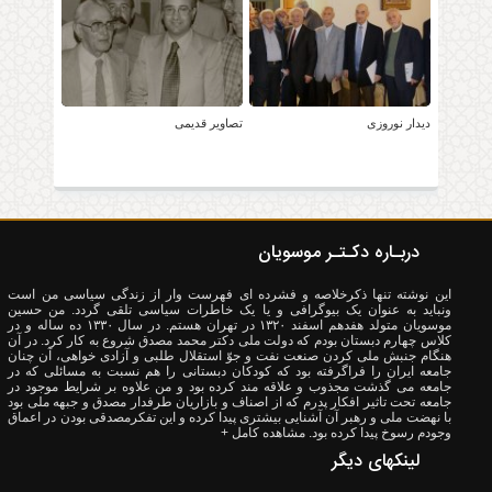
دیدار نوروزی
تصاویر قدیمی
دربـاره دکـتـر موسویان
این نوشته تنها ذکرخلاصه و فشرده ای فهرست وار از زندگی سیاسی من است
ونباید به عنوان یک بیوگرافی و یا یک خاطرات سیاسی تلقی گردد. من حسین
موسویان متولد هفدهم اسفند ۱۳۲۰ در تهران هستم. در سال ۱۳۳۰ ده ساله و در
کلاس چهارم دبستان بودم که دولت ملی دکتر محمد مصدق شروع به کار کرد. در آن
هنگام جنبش ملی کردن صنعت نفت و جوّ استقلال طلبی و آزادی خواهی، آن چنان
جامعه ایران را فراگرفته بود که کودکان دبستانی را هم نسبت به مسائلی که در
جامعه می گذشت مجذوب و علاقه مند کرده بود و من علاوه بر شرایط موجود در
جامعه تحت تاثیر افکار پدرم که از اصناف و بازاریان طرفدار مصدق و جبهه ملی بود
با نهضت ملی و رهبر آن آشنایی بیشتری پیدا کرده و این تفکرمصدقی بودن در اعماق
وجودم رسوخ پیدا کرده بود.
مشاهده کامل +
لینکهای دیگر