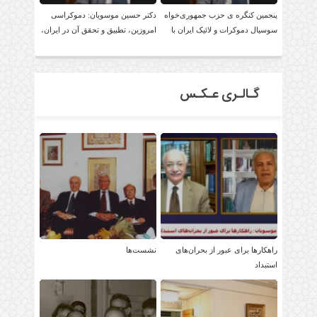
پنجمین کنگره ی حزب جمهوری‌خواه
دکتر حسین موسویان: دموکراسی
سوسیال دموکرات و لائیک ایران با
امروزین، تطبیق و تحقق آن در ایران،
حضور دکتر موسویان
امکان پذیر است!
گـالـری عـکـس
راهکارها برای عبور از بحران‌های
نشست‌ها
استبداد